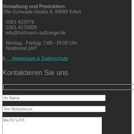
Verwaltung und Produktion:
Otto-Schwade-Straße 8, 99085 Erfurt
0361 415078
0361 4170005
info@hollmann-aufzuege.de
Montag - Freitag: 7:00 - 16:00 Uhr
Notdienst 24/7
§
Impressum & Datenschutz
Kontaktieren Sie uns