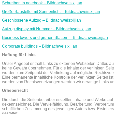
Schreiben in notebook – Bildnachweis:xijian
Große Baustelle mit Sonnenlicht – Bildnachweis:xijian
Geschlossene Aufzug – Bildnachweis:xijian
Aufzug display mit Nummer – Bildnachweis:xijian
Business towers und grünen Blättern – Bildnachweis:xijian
Corporate buildings – Bildnachweis:xijian
Haftung für Links
Unser Angebot enthält Links zu externen Webseiten Dritter, au
keine Gewähr übernehmen. Für die Inhalte der verlinkten Seiten 
wurden zum Zeitpunkt der Verlinkung auf mögliche Rechtsverst
Eine permanente inhaltliche Kontrolle der verlinkten Seiten i
werden von Rechtsverletzungen werden wir derartige Links u
Urheberrecht
Die durch die Seitenbetreiber erstellten Inhalte und Werke auf
gekennzeichnet. Die Vervielfältigung, Bearbeitung, Verbreitu
schriftlichen Zustimmung des jeweiligen Autors bzw. Ersteller
gestattet.