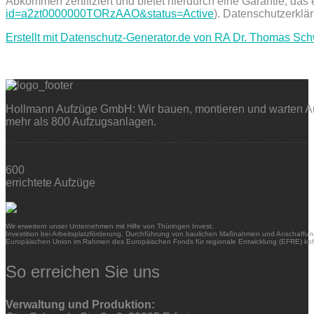
Abkommen zertifiziert und bietet hierdurch eine Garantie, das
id=a2zt0000000TORzAAO&status=Active
). Datenschutzerklä
Erstellt mit Datenschutz-Generator.de von RA Dr. Thomas Sc
Hollmann Aufzüge GmbH: Wir bauen, montieren und warten Auf
mehr als 800 Aufzugsanlagen.
600
errichtete Aufzüge
Wir erweitern unser Unternehmen mit Hilfe von Thüringen Invest.
Investition bei Arbeitsplatzförderung. Durchführung von baulichen Maßnahmen und Anschaffung
Europäischen Union im Rahmen des Europäischen Fonds für regionale Entwicklung (EFRE) kofi
So erreichen Sie uns
Verwaltung und Produktion: