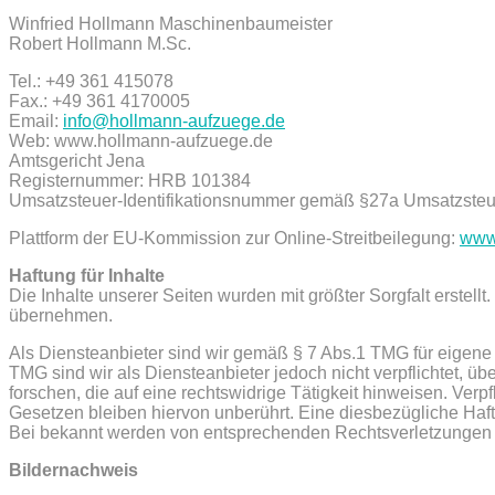
Winfried Hollmann Maschinenbaumeister
Robert Hollmann M.Sc.
Tel.: +49 361 415078
Fax.: +49 361 4170005
Email:
info@hollmann-aufzuege.de
Web: www.hollmann-aufzuege.de
Amtsgericht Jena
Registernummer: HRB 101384
Umsatzsteuer-Identifikationsnummer gemäß §27a Umsatzste
Plattform der EU-Kommission zur Online-Streitbeilegung:
www
Haftung für Inhalte
Die Inhalte unserer Seiten wurden mit größter Sorgfalt erstellt
übernehmen.
Als Diensteanbieter sind wir gemäß § 7 Abs.1 TMG für eigene 
TMG sind wir als Diensteanbieter jedoch nicht verpflichtet, 
forschen, die auf eine rechtswidrige Tätigkeit hinweisen. Ve
Gesetzen bleiben hiervon unberührt. Eine diesbezügliche Haft
Bei bekannt werden von entsprechenden Rechtsverletzungen 
Bildernachweis