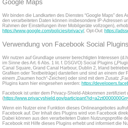
Google Maps
Wir binden die Landkarten des Dienstes “Google Maps” des A
den verarbeiteten Daten können insbesondere IP-Adressen und
Rahmen der Einstellungen ihrer Mobilgeräte vollzogen), erho
https://www.google.com/policies/privacy/
, Opt-Out:
https://ads
Verwendung von Facebook Social Plugin
Wir nutzen auf Grundlage unserer berechtigten Interessen (d.
im Sinne des Art. 6 Abs. 1 lit. f. DSGVO) Social Plugins („Pl
Canal Square, Grand Canal Harbour, Dublin 2, Irland betrieben
Grafiken oder Textbeiträge) darstellen und sind an einem der F
einem „Daumen hoch“-Zeichen) oder sind mit dem Zusatz „Fac
Plugins kann hier eingesehen werden:
https://developers.fac
Facebook ist unter dem Privacy-Shield-Abkommen zertifiziert 
(
https://www.privacyshield.gov/participant?id=a2zt0000000
Wenn ein Nutzer eine Funktion dieses Onlineangebotes aufruft,
Facebook auf. Der Inhalt des Plugins wird von Facebook dire
Dabei können aus den verarbeiteten Daten Nutzungsprofile der
Facebook mit Hilfe dieses Plugins erhebt und informiert die 