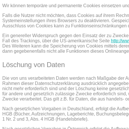
Wir können temporäre und permanente Cookies einsetzen und
Falls die Nutzer nicht möchten, dass Cookies auf ihrem Rech
Systemeinstellungen ihres Browsers zu deaktivieren. Gespei
Ausschluss von Cookies kann zu Funktionseinschränkungen d
Ein genereller Widerspruch gegen den Einsatz der zu Zwecken
Fall des Trackings, über die US-amerikanische Seite
http://w
Des Weiteren kann die Speicherung von Cookies mittels deren
dann gegebenenfalls nicht alle Funktionen dieses Onlineang
Löschung von Daten
Die von uns verarbeiteten Daten werden nach Maßgabe der Art
Rahmen dieser Datenschutzerklärung ausdrücklich angegeben,
nicht mehr erforderlich sind und der Löschung keine gesetzli
für andere und gesetzlich zulässige Zwecke erforderlich sind,
Zwecke verarbeitet. Das gilt z.B. für Daten, die aus handels
Nach gesetzlichen Vorgaben in Deutschland, erfolgt die Aufb
HGB (Bücher, Aufzeichnungen, Lageberichte, Buchungsbelege,
1 Nr. 2 und 3, Abs. 4 HGB (Handelsbriefe).
Nach gesetzlichen Vorgaben in Österreich erfolgt die Aufbew