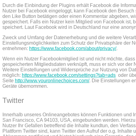
Durch die Einbindung der Plugins erhält Facebook die Informa
Nutzer bei Facebook eingeloggt, kann Facebook den Besuch 
den Like Button betätigen oder einen Kommentar abgeben, wird
gespeichert. Falls ein Nutzer kein Mitglied von Facebook ist,
speichert. Laut Facebook wird in Deutschland nur eine anonym
Zweck und Umfang der Datenerhebung und die weitere Verarb
Einstellungsmöglichkeiten zum Schutz der Privatsphäre der 
entnehmen:
https://www.facebook.com/about/privacy/
.
Wenn ein Nutzer Facebookmitglied ist und nicht möchte, das
gespeicherten Mitgliedsdaten verknüpft, muss er sich vor d
Weitere Einstellungen und Widersprüche zur Nutzung von Dat
möglich:
https://www.facebook.com/settings?tab=ads
oder übe
Seite
http://www.youronlinechoices.com/
. Die Einstellungen e
Geräte übernommen.
Twitter
Innerhalb unseres Onlineangebotes können Funktionen und Inhal
San Francisco, CA 94103, USA, eingebunden werden. Hierzu kö
Nutzer Ihr Gefallen betreffend die Inhalte kundtun, den Verfas
Plattform Twitter sind, kann Twitter den Aufruf der o.g. Inhalt