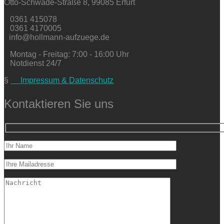
Otto-Schwade-Straße 8, 99085 Erfurt
0361 415078
0361 4170005
info@hollmann-aufzuege.de
Montag - Freitag: 7:00 - 16:00 Uhr
Notdienst 24/7
§
Impressum & Datenschutz
Kontaktieren Sie uns