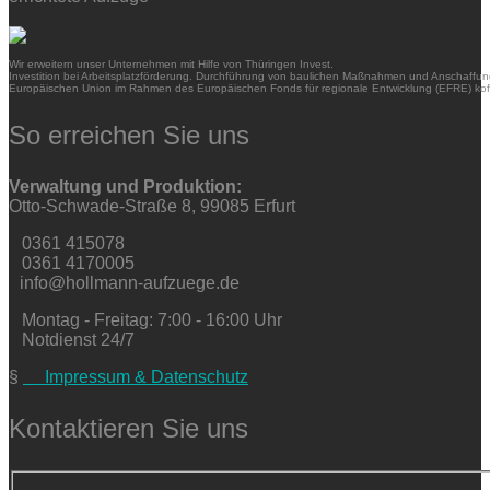
Wir erweitern unser Unternehmen mit Hilfe von Thüringen Invest.
Investition bei Arbeitsplatzförderung. Durchführung von baulichen Maßnahmen und Anschaffung
Europäischen Union im Rahmen des Europäischen Fonds für regionale Entwicklung (EFRE) kofi
So erreichen Sie uns
Verwaltung und Produktion:
Otto-Schwade-Straße 8, 99085 Erfurt
0361 415078
0361 4170005
info@hollmann-aufzuege.de
Montag - Freitag: 7:00 - 16:00 Uhr
Notdienst 24/7
§
Impressum & Datenschutz
Kontaktieren Sie uns