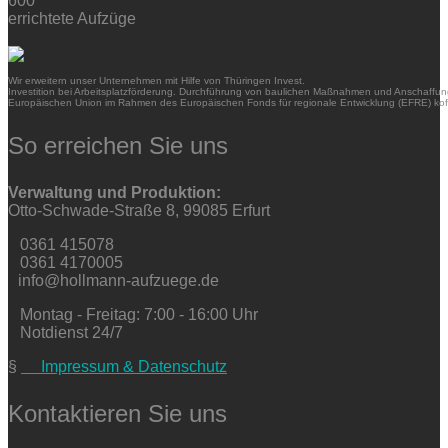
600
errichtete Aufzüge
Wir erweitern unser Unternehmen mit Hilfe von Thüringen Invest.
Investition bei Arbeitsplatzförderung. Durchführung von baulichen Maßnahmen und Anschaffung
Europäischen Union im Rahmen des Europäischen Fonds für regionale Entwicklung (EFRE) kofi
So erreichen Sie uns
Verwaltung und Produktion:
Otto-Schwade-Straße 8, 99085 Erfurt
0361 415078
0361 4170005
info@hollmann-aufzuege.de
Montag - Freitag: 7:00 - 16:00 Uhr
Notdienst 24/7
§
Impressum & Datenschutz
Kontaktieren Sie uns