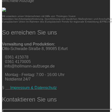
errichtete Aufzüge
Wir erweitern unser Unternehmen mit Hilfe von Thüringen Invest.
Investition bei Arbeitsplatzförderung. Durchführung von baulichen Maßnahmen und Anschaffung
Europäischen Union im Rahmen des Europäischen Fonds für regionale Entwicklung (EFRE) kofi
So erreichen Sie uns
Verwaltung und Produktion:
Otto-Schwade-Straße 8, 99085 Erfurt
0361 415078
0361 4170005
info@hollmann-aufzuege.de
Montag - Freitag: 7:00 - 16:00 Uhr
Notdienst 24/7
§
Impressum & Datenschutz
Kontaktieren Sie uns