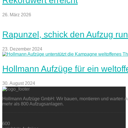
Rekordwert erreicht
26. März 2026
Rapunzel, schick den Aufzug run
23. Dezember 2024
Hollmann Aufzüge für ein weltof
30. August 2024
Hollmann Aufzüge GmbH: Wir bauen, montieren und warten Auf
mehr als 800 Aufzugsanlagen.
600