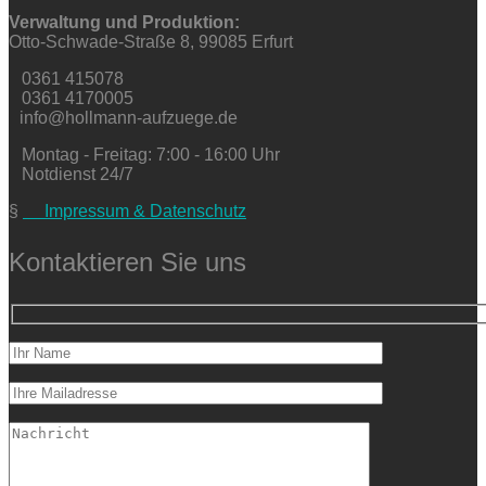
Verwaltung und Produktion:
Otto-Schwade-Straße 8, 99085 Erfurt
0361 415078
0361 4170005
info@hollmann-aufzuege.de
Montag - Freitag: 7:00 - 16:00 Uhr
Notdienst 24/7
§
Impressum & Datenschutz
Kontaktieren Sie uns