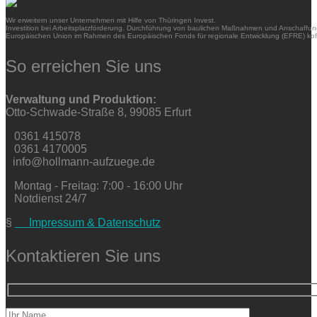
Wir erweitern unser Unternehmen mit Hilfe von Thüringen Invest.
Investition bei Arbeitsplatzförderung. Durchführung von baulichen Maßnahmen und Anschaffung
Europäischen Union im Rahmen des Europäischen Fonds für regionale Entwicklung (EFRE) kofi
So erreichen Sie uns
Verwaltung und Produktion:
Otto-Schwade-Straße 8, 99085 Erfurt
0361 415078
0361 4170005
info@hollmann-aufzuege.de
Montag - Freitag: 7:00 - 16:00 Uhr
Notdienst 24/7
§
Impressum & Datenschutz
Kontaktieren Sie uns