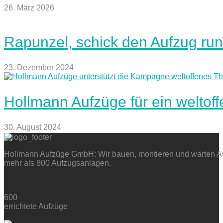
26. März 2026
Rapunzel, schick den Aufzug run
23. Dezember 2024
Hollmann Aufzüge für ein weltof
30. August 2024
Hollmann Aufzüge GmbH: Wir bauen, montieren und warten Auf
mehr als 800 Aufzugsanlagen.
600
errichtete Aufzüge