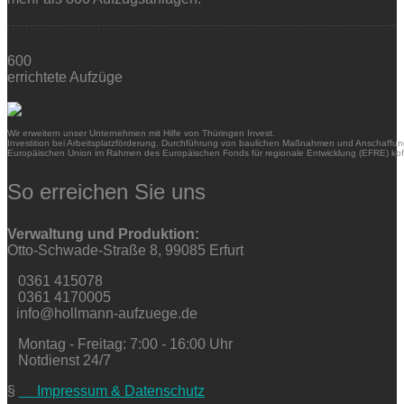
600
errichtete Aufzüge
Wir erweitern unser Unternehmen mit Hilfe von Thüringen Invest.
Investition bei Arbeitsplatzförderung. Durchführung von baulichen Maßnahmen und Anschaffung
Europäischen Union im Rahmen des Europäischen Fonds für regionale Entwicklung (EFRE) kofi
So erreichen Sie uns
Verwaltung und Produktion:
Otto-Schwade-Straße 8, 99085 Erfurt
0361 415078
0361 4170005
info@hollmann-aufzuege.de
Montag - Freitag: 7:00 - 16:00 Uhr
Notdienst 24/7
§
Impressum & Datenschutz