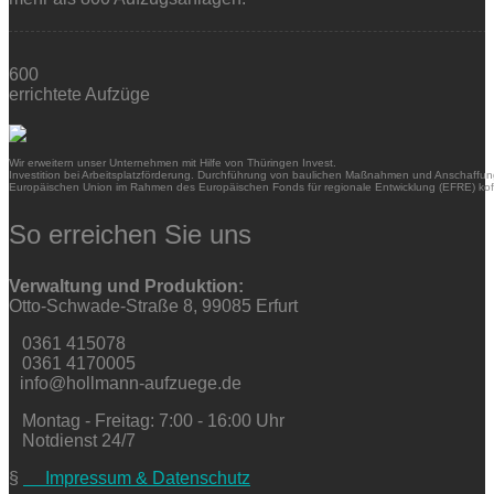
600
errichtete Aufzüge
Wir erweitern unser Unternehmen mit Hilfe von Thüringen Invest.
Investition bei Arbeitsplatzförderung. Durchführung von baulichen Maßnahmen und Anschaffung
Europäischen Union im Rahmen des Europäischen Fonds für regionale Entwicklung (EFRE) kofi
So erreichen Sie uns
Verwaltung und Produktion:
Otto-Schwade-Straße 8, 99085 Erfurt
0361 415078
0361 4170005
info@hollmann-aufzuege.de
Montag - Freitag: 7:00 - 16:00 Uhr
Notdienst 24/7
§
Impressum & Datenschutz