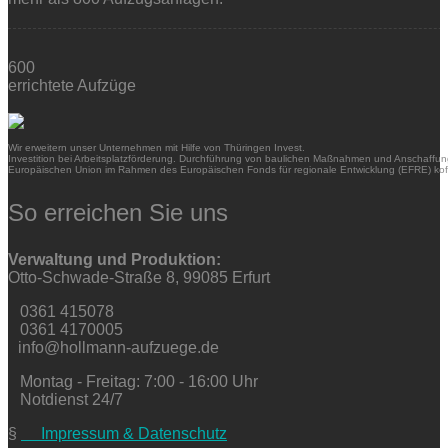
600
errichtete Aufzüge
Wir erweitern unser Unternehmen mit Hilfe von Thüringen Invest.
Investition bei Arbeitsplatzförderung. Durchführung von baulichen Maßnahmen und Anschaffung
Europäischen Union im Rahmen des Europäischen Fonds für regionale Entwicklung (EFRE) kofi
So erreichen Sie uns
Verwaltung und Produktion:
Otto-Schwade-Straße 8, 99085 Erfurt
0361 415078
0361 4170005
info@hollmann-aufzuege.de
Montag - Freitag: 7:00 - 16:00 Uhr
Notdienst 24/7
§
Impressum & Datenschutz