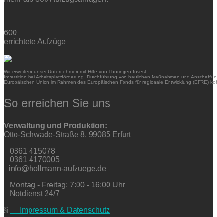
600
errichtete Aufzüge
Wir erweitern unser Unternehmen mit Hilfe von Thüringen Invest.
Investition bei Arbeitsplatzförderung. Durchführung von baulichen Maßnahmen und Anschaffung
Europäischen Union im Rahmen des Europäischen Fonds für regionale Entwicklung (EFRE) kofi
So erreichen Sie uns
Verwaltung und Produktion:
Otto-Schwade-Straße 8, 99085 Erfurt
0361 415078
0361 4170005
info@hollmann-aufzuege.de
Montag - Freitag: 7:00 - 16:00 Uhr
Notdienst 24/7
§
Impressum & Datenschutz