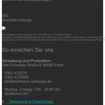
600
errichtete Aufzüge
Wir erweitern unser Unternehmen mit Hilfe von Thüringen Invest.
Investition bei Arbeitsplatzförderung. Durchführung von baulichen Maßnahmen und Anschaffung
Europäischen Union im Rahmen des Europäischen Fonds für regionale Entwicklung (EFRE) kofi
So erreichen Sie uns
Verwaltung und Produktion:
Otto-Schwade-Straße 8, 99085 Erfurt
0361 415078
0361 4170005
info@hollmann-aufzuege.de
Montag - Freitag: 7:00 - 16:00 Uhr
Notdienst 24/7
§
Impressum & Datenschutz