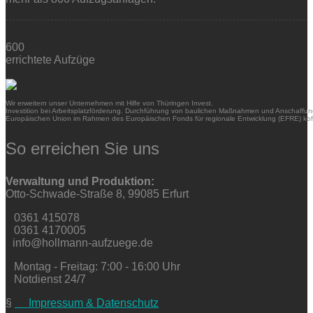
600
errichtete Aufzüge
Wir erweitern unser Unternehmen mit Hilfe von Thüringen Invest.
Investition bei Arbeitsplatzförderung. Durchführung von baulichen Maßnahmen und Anschaffung
Europäischen Union im Rahmen des Europäischen Fonds für regionale Entwicklung (EFRE) kofi
So erreichen Sie uns
Verwaltung und Produktion:
Otto-Schwade-Straße 8, 99085 Erfurt
0361 415078
0361 4170005
info@hollmann-aufzuege.de
Montag - Freitag: 7:00 - 16:00 Uhr
Notdienst 24/7
§
Impressum & Datenschutz