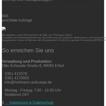
600
errichtete Aufzüge
Wir erweitern unser Unternehmen mit Hilfe von Thüringen Invest.
Investition bei Arbeitsplatzförderung. Durchführung von baulichen Maßnahmen und Anschaffung
Europäischen Union im Rahmen des Europäischen Fonds für regionale Entwicklung (EFRE) kofi
So erreichen Sie uns
Verwaltung und Produktion:
Otto-Schwade-Straße 8, 99085 Erfurt
0361 415078
0361 4170005
info@hollmann-aufzuege.de
Montag - Freitag: 7:00 - 16:00 Uhr
Notdienst 24/7
§
Impressum & Datenschutz