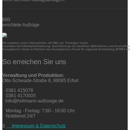
600
errichtete Aufzüge
Wir erweitern unser Unternehmen mit Hilfe von Thüringen Invest.
Investition bei Arbeitsplatzförderung. Durchführung von baulichen Maßnahmen und Anschaffung
Europäischen Union im Rahmen des Europäischen Fonds für regionale Entwicklung (EFRE) kofi
So erreichen Sie uns
Verwaltung und Produktion:
Otto-Schwade-Straße 8, 99085 Erfurt
0361 415078
0361 4170005
info@hollmann-aufzuege.de
Montag - Freitag: 7:00 - 16:00 Uhr
Notdienst 24/7
§
Impressum & Datenschutz