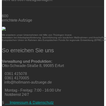
600
errichtete Aufzüge
Wir erweitern unser Unternehmen mit Hilfe von Thüringen Invest.
Investition bei Arbeitsplatzförderung. Durchführung von baulichen Maßnahmen und Anschaffung
Europäischen Union im Rahmen des Europäischen Fonds für regionale Entwicklung (EFRE) kofi
So erreichen Sie uns
Verwaltung und Produktion:
Otto-Schwade-Straße 8, 99085 Erfurt
0361 415078
0361 4170005
info@hollmann-aufzuege.de
Montag - Freitag: 7:00 - 16:00 Uhr
Notdienst 24/7
§
Impressum & Datenschutz