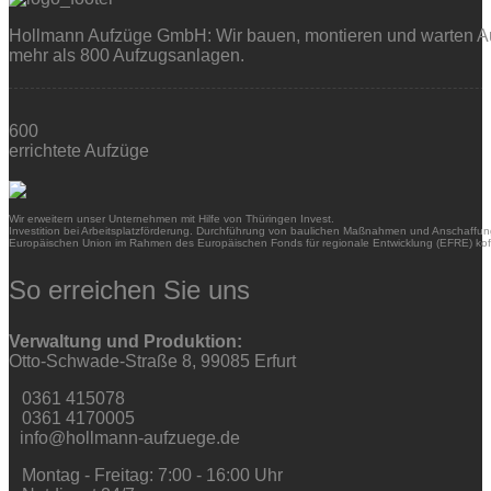
Hollmann Aufzüge GmbH: Wir bauen, montieren und warten Auf
mehr als 800 Aufzugsanlagen.
600
errichtete Aufzüge
Wir erweitern unser Unternehmen mit Hilfe von Thüringen Invest.
Investition bei Arbeitsplatzförderung. Durchführung von baulichen Maßnahmen und Anschaffung
Europäischen Union im Rahmen des Europäischen Fonds für regionale Entwicklung (EFRE) kofi
So erreichen Sie uns
Verwaltung und Produktion:
Otto-Schwade-Straße 8, 99085 Erfurt
0361 415078
0361 4170005
info@hollmann-aufzuege.de
Montag - Freitag: 7:00 - 16:00 Uhr