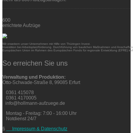
600
errichtete Aufzüge
Wir erweitern unser Unternehmen mit Hilfe von Thüringen Invest.
Investition bei Arbeitsplatzförderung. Durchführung von baulichen Maßnahmen und Anschaffung
Europäischen Union im Rahmen des Europäischen Fonds für regionale Entwicklung (EFRE) kofi
So erreichen Sie uns
Verwaltung und Produktion:
Otto-Schwade-Straße 8, 99085 Erfurt
0361 415078
0361 4170005
info@hollmann-aufzuege.de
Montag - Freitag: 7:00 - 16:00 Uhr
Notdienst 24/7
§
Impressum & Datenschutz