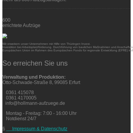
600
errichtete Aufzüge
Wir erweitern unser Unternehmen mit Hilfe von Thüringen Invest.
Investition bei Arbeitsplatzförderung. Durchführung von baulichen Maßnahmen und Anschaffung
Europäischen Union im Rahmen des Europäischen Fonds für regionale Entwicklung (EFRE) kofi
So erreichen Sie uns
Verwaltung und Produktion:
Otto-Schwade-Straße 8, 99085 Erfurt
0361 415078
0361 4170005
info@hollmann-aufzuege.de
Montag - Freitag: 7:00 - 16:00 Uhr
Notdienst 24/7
§
Impressum & Datenschutz