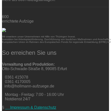
600
errichtete Aufzüge
Wir erweitern unser Unternehmen mit Hilfe von Thüringen Invest.
Investition bei Arbeitsplatzförderung. Durchführung von baulichen Maßnahmen und Anschaffung
Europäischen Union im Rahmen des Europäischen Fonds für regionale Entwicklung (EFRE) kofi
So erreichen Sie uns
Verwaltung und Produktion:
Otto-Schwade-Straße 8, 99085 Erfurt
0361 415078
0361 4170005
info@hollmann-aufzuege.de
Montag - Freitag: 7:00 - 16:00 Uhr
Notdienst 24/7
§
Impressum & Datenschutz