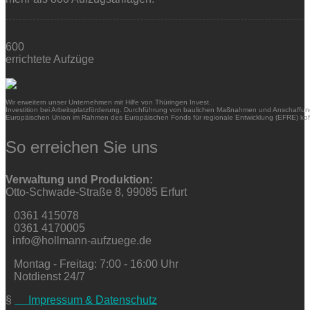
600
errichtete Aufzüge
Wir erweitern unser Unternehmen mit Hilfe von Thüringen Invest.
Investition bei Arbeitsplatzförderung. Durchführung von baulichen Maßnahmen und Anschaffung
Europäischen Union im Rahmen des Europäischen Fonds für regionale Entwicklung (EFRE) kofi
So erreichen Sie uns
Verwaltung und Produktion:
Otto-Schwade-Straße 8, 99085 Erfurt
0361 415078
0361 4170005
info@hollmann-aufzuege.de
Montag - Freitag: 7:00 - 16:00 Uhr
Notdienst 24/7
§
Impressum & Datenschutz