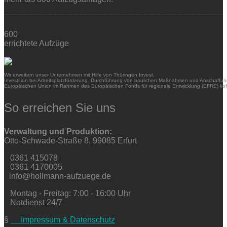
600
errichtete Aufzüge
Wir erweitern unser Unternehmen mit Hilfe von Thüringen Invest.
Investition bei Arbeitsplatzförderung. Durchführung von baulichen Maßnahmen und Anschaffung
Europäischen Union im Rahmen des Europäischen Fonds für regionale Entwicklung (EFRE) kofi
So erreichen Sie uns
Verwaltung und Produktion:
Otto-Schwade-Straße 8, 99085 Erfurt
0361 415078
0361 4170005
info@hollmann-aufzuege.de
Montag - Freitag: 7:00 - 16:00 Uhr
Notdienst 24/7
§
Impressum & Datenschutz