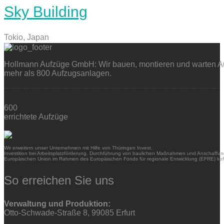
Sky Building
Tokio, Japan
Hollmann Aufzüge GmbH: Wir bauen, montieren und warten Auf
mehr als 800 Aufzugsanlagen.
600
errichtete Aufzüge
Wir erweitern unser Unternehmen mit Hilfe von Thüringen Invest.
Investition bei Arbeitsplatzförderung. Durchführung von baulichen Maßnahmen und Anschaffung
Europäischen Union im Rahmen des Europäischen Fonds für regionale Entwicklung (EFRE) kofi
So erreichen Sie uns
Verwaltung und Produktion:
Otto-Schwade-Straße 8, 99085 Erfurt