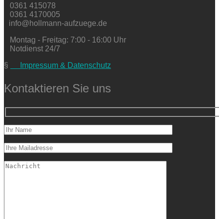
0361 415078
0361 4170005
info@hollmann-aufzuege.de
Montag - Freitag: 7:00 - 16:00 Uhr
Notdienst 24/7
§
Impressum & Datenschutz
Kontaktieren Sie uns