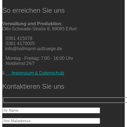
So erreichen Sie uns
Verwaltung und Produktion:
Otto-Schwade-Straße 8, 99085 Erfurt
0361 415078
0361 4170005
info@hollmann-aufzuege.de
Montag - Freitag: 7:00 - 16:00 Uhr
Notdienst 24/7
§
Impressum & Datenschutz
Kontaktieren Sie uns