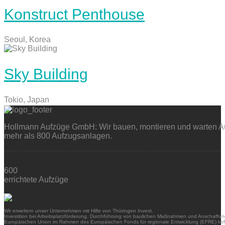
Konstruct Penthouse
Seoul, Korea
Sky Building
Tokio, Japan
Hollmann Aufzüge GmbH: Wir bauen, montieren und warten Auf
mehr als 800 Aufzugsanlagen.
600
errichtete Aufzüge
Wir erweitern unser Unternehmen mit Hilfe von Thüringen Invest.
Investition bei Arbeitsplatzförderung. Durchführung von baulichen Maßnahmen und Anschaffung
Europäischen Union im Rahmen des Europäischen Fonds für regionale Entwicklung (EFRE) kofi