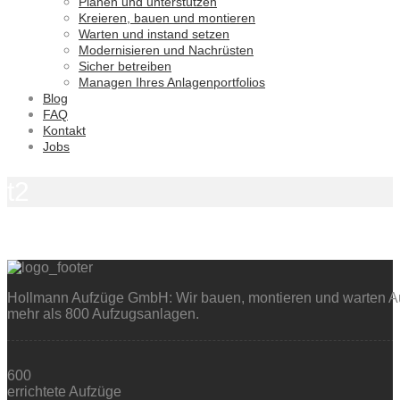
Planen und unterstützen
Kreieren, bauen und montieren
Warten und instand setzen
Modernisieren und Nachrüsten
Sicher betreiben
Managen Ihres Anlagenportfolios
Blog
FAQ
Kontakt
Jobs
t2
Hollmann Aufzüge GmbH: Wir bauen, montieren und warten Auf
mehr als 800 Aufzugsanlagen.
600
errichtete Aufzüge