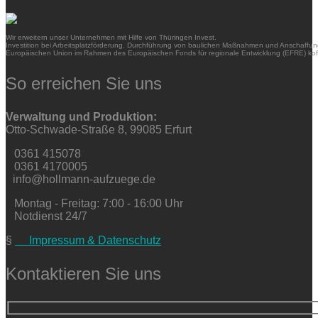
Wir erweitern unser Unternehmen mit Hilfe von Thüringen Invest.
Investition bei Arbeitsplatzförderung. Durchführung von baulichen Maßnahmen und Anschaffung
Europäischen Union im Rahmen des Europäischen Fonds für regionale Entwicklung (EFRE) kofi
So erreichen Sie uns
Verwaltung und Produktion:
Otto-Schwade-Straße 8, 99085 Erfurt
0361 415078
0361 4170005
info@hollmann-aufzuege.de
Montag - Freitag: 7:00 - 16:00 Uhr
Notdienst 24/7
§
Impressum & Datenschutz
Kontaktieren Sie uns