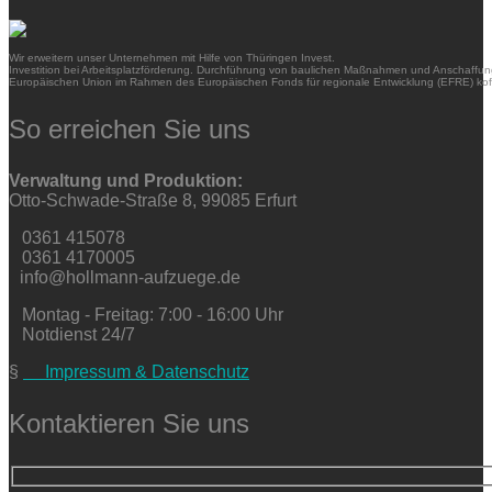
Wir erweitern unser Unternehmen mit Hilfe von Thüringen Invest.
Investition bei Arbeitsplatzförderung. Durchführung von baulichen Maßnahmen und Anschaffung
Europäischen Union im Rahmen des Europäischen Fonds für regionale Entwicklung (EFRE) kofi
So erreichen Sie uns
Verwaltung und Produktion:
Otto-Schwade-Straße 8, 99085 Erfurt
0361 415078
0361 4170005
info@hollmann-aufzuege.de
Montag - Freitag: 7:00 - 16:00 Uhr
Notdienst 24/7
§
Impressum & Datenschutz
Kontaktieren Sie uns