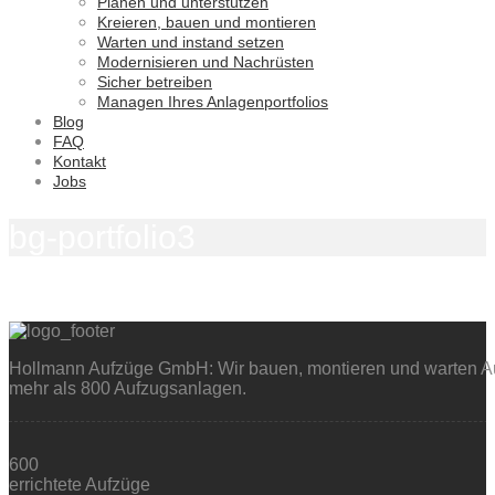
Planen und unterstützen
Kreieren, bauen und montieren
Warten und instand setzen
Modernisieren und Nachrüsten
Sicher betreiben
Managen Ihres Anlagenportfolios
Blog
FAQ
Kontakt
Jobs
bg-portfolio3
Hollmann Aufzüge GmbH: Wir bauen, montieren und warten Auf
mehr als 800 Aufzugsanlagen.
600
errichtete Aufzüge