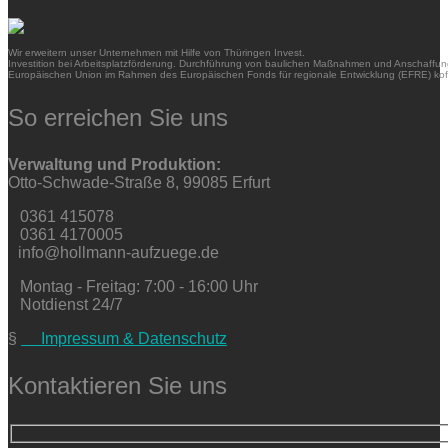
Wir erweitern unser Unternehmen mit Hilfe von Thüringen Invest.
Investition bei Arbeitsplatzförderung. Durchführung von baulichen Maßnahmen und Anschaffung
Europäischen Union im Rahmen des Europäischen Fonds für regionale Entwicklung (EFRE) kofi
So erreichen Sie uns
Verwaltung und Produktion:
Otto-Schwade-Straße 8, 99085 Erfurt
0361 415078
0361 4170005
info@hollmann-aufzuege.de
Montag - Freitag: 7:00 - 16:00 Uhr
Notdienst 24/7
§
Impressum & Datenschutz
Kontaktieren Sie uns