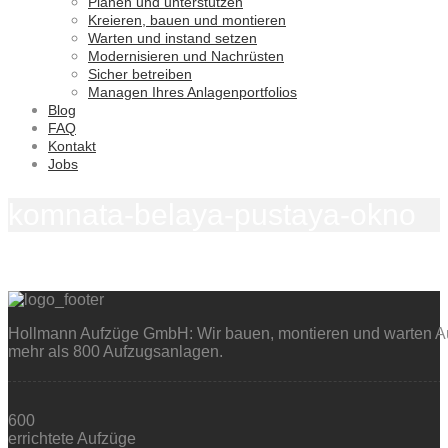
Planen und unterstützen
Kreieren, bauen und montieren
Warten und instand setzen
Modernisieren und Nachrüsten
Sicher betreiben
Managen Ihres Anlagenportfolios
Blog
FAQ
Kontakt
Jobs
komnata-belaya-pustaya-okno
Hollmann Aufzüge GmbH: Wir bauen, montieren und warten Auf
mehr als 800 Aufzugsanlagen.
600
errichtete Aufzüge