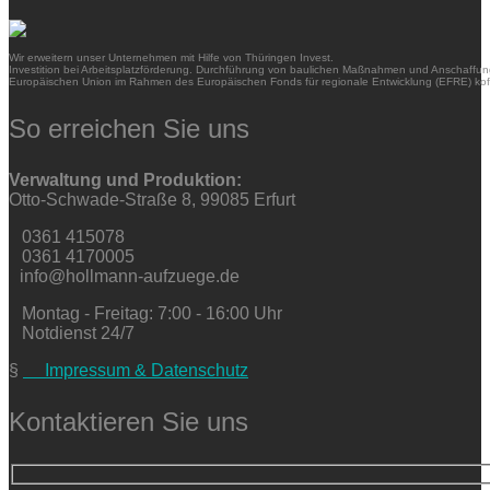
Wir erweitern unser Unternehmen mit Hilfe von Thüringen Invest.
Investition bei Arbeitsplatzförderung. Durchführung von baulichen Maßnahmen und Anschaffung
Europäischen Union im Rahmen des Europäischen Fonds für regionale Entwicklung (EFRE) kofi
So erreichen Sie uns
Verwaltung und Produktion:
Otto-Schwade-Straße 8, 99085 Erfurt
0361 415078
0361 4170005
info@hollmann-aufzuege.de
Montag - Freitag: 7:00 - 16:00 Uhr
Notdienst 24/7
§
Impressum & Datenschutz
Kontaktieren Sie uns