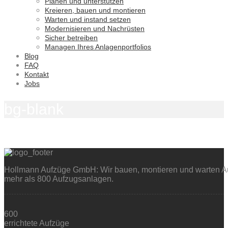
Planen und unterstützen
Kreieren, bauen und montieren
Warten und instand setzen
Modernisieren und Nachrüsten
Sicher betreiben
Managen Ihres Anlagenportfolios
Blog
FAQ
Kontakt
Jobs
bg-blank
Hollmann Aufzüge GmbH: Wir bauen, montieren und warten Auf
mehr als 800 Aufzugsanlagen.
600
errichtete Aufzüge