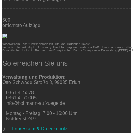
600
errichtete Aufzüge
Wir erweitern unser Unternehmen mit Hilfe von Thüringen Invest.
Investition bei Arbeitsplatzförderung. Durchführung von baulichen Maßnahmen und Anschaffung
Europäischen Union im Rahmen des Europäischen Fonds für regionale Entwicklung (EFRE) kofi
So erreichen Sie uns
Verwaltung und Produktion:
Otto-Schwade-Straße 8, 99085 Erfurt
0361 415078
0361 4170005
info@hollmann-aufzuege.de
Montag - Freitag: 7:00 - 16:00 Uhr
Notdienst 24/7
§
Impressum & Datenschutz