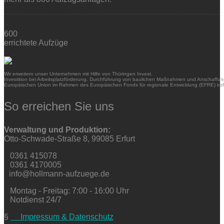
600
errichtete Aufzüge
Wir erweitern unser Unternehmen mit Hilfe von Thüringen Invest.
Investition bei Arbeitsplatzförderung. Durchführung von baulichen Maßnahmen und Anschaffung
Europäischen Union im Rahmen des Europäischen Fonds für regionale Entwicklung (EFRE) kofi
So erreichen Sie uns
Verwaltung und Produktion:
Otto-Schwade-Straße 8, 99085 Erfurt
0361 415078
0361 4170005
info@hollmann-aufzuege.de
Montag - Freitag: 7:00 - 16:00 Uhr
Notdienst 24/7
§
Impressum & Datenschutz