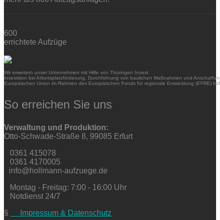
600
errichtete Aufzüge
Wir erweitern unser Unternehmen mit Hilfe von Thüringen Invest.
Investition bei Arbeitsplatzförderung. Durchführung von baulichen Maßnahmen und Anschaffung
Europäischen Union im Rahmen des Europäischen Fonds für regionale Entwicklung (EFRE) kofi
So erreichen Sie uns
Verwaltung und Produktion:
Otto-Schwade-Straße 8, 99085 Erfurt
0361 415078
0361 4170005
info@hollmann-aufzuege.de
Montag - Freitag: 7:00 - 16:00 Uhr
Notdienst 24/7
§
Impressum & Datenschutz