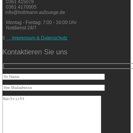
0361 415078
0361 4170005
info@hollmann-aufzuege.de
Montag - Freitag: 7:00 - 16:00 Uhr
Notdienst 24/7
§
Impressum & Datenschutz
Kontaktieren Sie uns