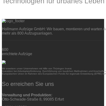
Technologien für urbanes Leben
Hollmann Aufzüge GmbH: Wir bauen, montieren und warten Auf
mehr als 800 Aufzugsanlagen.
600
errichtete Aufzüge
Wir erweitern unser Unternehmen mit Hilfe von Thüringen Invest.
Investition bei Arbeitsplatzförderung. Durchführung von baulichen Maßnahmen und Anschaffung
Europäischen Union im Rahmen des Europäischen Fonds für regionale Entwicklung (EFRE) kofi
So erreichen Sie uns
Verwaltung und Produktion:
Otto-Schwade-Straße 8, 99085 Erfurt