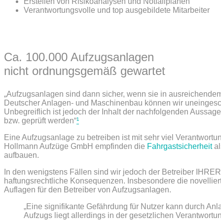
Erstellen von Risikoanalysen und Notfallplänen
Verantwortungsvolle und top ausgebildete Mitarbeiter
Ca. 100.000 Aufzugsanlagen
nicht ordnungsgemäß gewartet
„Aufzugsanlagen sind dann sicher, wenn sie in ausreichende
Deutscher Anlagen- und Maschinenbau können wir uneingesch
Unbegreiflich ist jedoch der Inhalt der nachfolgenden Aussage
bzw. geprüft werden“
¹
Eine Aufzugsanlage zu betreiben ist mit sehr viel Verantwort
Hollmann Aufzüge GmbH empfinden die
Fahrgastsicherheit
al
aufbauen.
In den wenigstens Fällen sind wir jedoch der Betreiber IHRE
haftungsrechtliche Konsequenzen. Insbesondere die novelliert
Auflagen für den Betreiber von Aufzugsanlagen.
„Eine signifikante Gefährdung für Nutzer kann durch Anl
Aufzugs liegt allerdings in der gesetzlichen Verantwortu